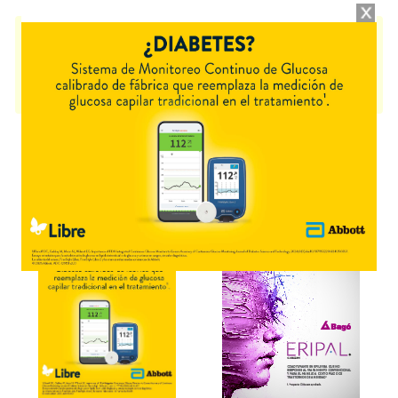
LUMICLAR
contiene
inosina,monofosfato disódico
y se indica como
Anticatarata
. Es producido por
Max Vision
y cuenta con 1 presentación
disponible.
Algunas presentaciones cuentan con cobertura PAMI.
Explorar más
Otros productos con
inosina,monofosfato disódico
Otros productos de
Max Vision