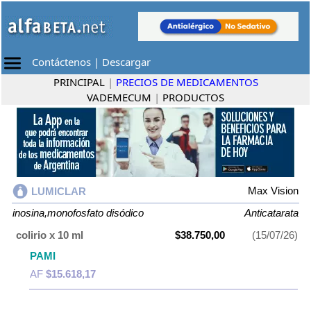
Contáctenos
|
Descargar
PRINCIPAL
|
PRECIOS DE MEDICAMENTOS
VADEMECUM
|
PRODUCTOS
Max Vision
LUMICLAR
inosina,monofosfato disódico
Anticatarata
colirio x 10 ml
$38.750,00
(15/07/26)
PAMI
AF
$15.618,17