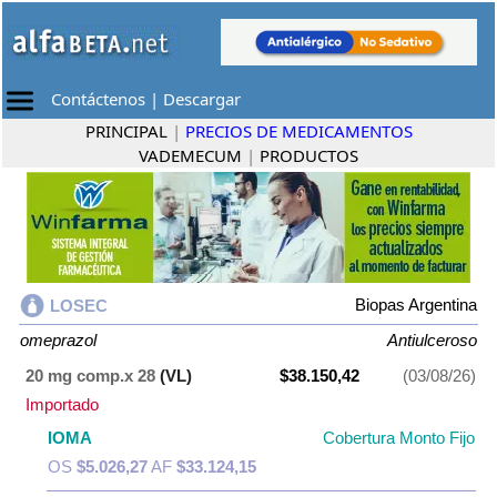
Contáctenos
|
Descargar
PRINCIPAL
|
PRECIOS DE MEDICAMENTOS
VADEMECUM
|
PRODUCTOS
Biopas Argentina
LOSEC
omeprazol
Antiulceroso
20 mg comp.x 28
(VL)
$38.150,42
(03/08/26)
Importado
IOMA
Cobertura Monto Fijo
OS
$5.026,27
AF
$33.124,15