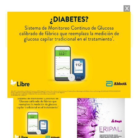
LOSEC
contiene
omeprazol
y se indica como
Antiulceroso
. Es
producido por
Biopas Argentina
y cuenta con 1 presentación
disponible.
Producto importado.
Explorar más
Otros productos con
omeprazol
Otros productos de
Biopas Argentina