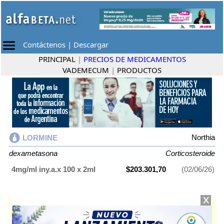
Contáctenos
|
Descargar
PRINCIPAL
|
PRECIOS DE MEDICAMENTOS
VADEMECUM
|
PRODUCTOS
Northia
LORMINE
dexametasona
Corticosteroide
4mg/ml iny.a.x 100 x 2ml
$203.301,70
(02/06/26)
LORMINE
contiene
dexametasona
y se indica como
Corticosteroide
. Es
producido por
Northia
y cuenta con 1 presentación disponible.