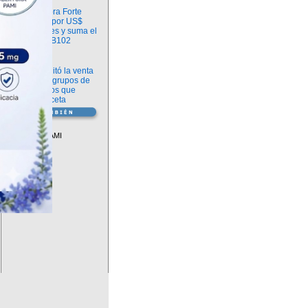
Información
argenx compra Forte
Biosciences por US$
2.200 millones y suma el
anticuerpo FB102
Información
ANMAT habilitó la venta
libre de diez grupos de
medicamentos que
requerían receta
Vademécum
Descuentos PAMI