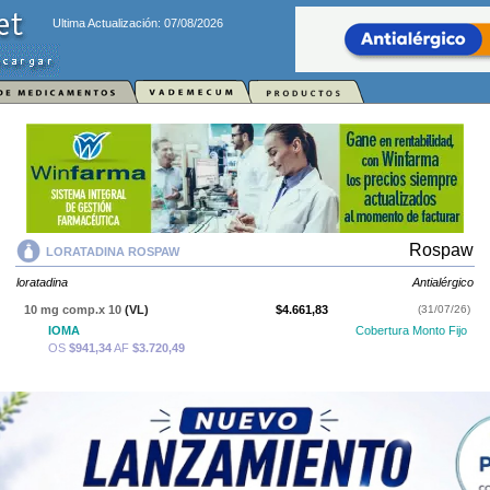
Ultima Actualización: 07/08/2026
Rospaw
LORATADINA ROSPAW
loratadina
Antialérgico
10 mg comp.x 10
(VL)
$4.661,83
(31/07/26)
IOMA
Cobertura Monto Fijo
OS
$941,34
AF
$3.720,49
LORATADINA ROSPAW
contiene
loratadina
y se indica como
Antialérgico
. Es producido por
Rospaw
y cuenta con 1 presentación
disponible.