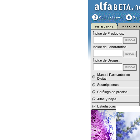
Índice de Productos:
Índice de Laboratorios:
Índice de Drogas:
Manual Farmacéutico
Digital
Suscripciones
Catálogo de precios
Altas y bajas
Estadísticas