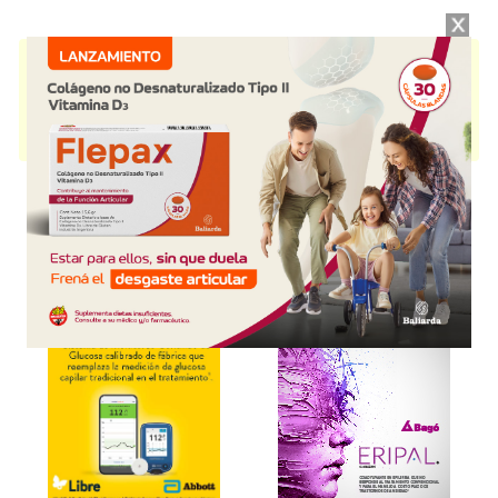
LONSURF 15 MG
contiene
trifluridina+tipiracilo
y se indica como
Antineoplásico
. Es producido por
Servier
y cuenta con 2 presentaciones
disponibles.
Producto importado.
Explorar más
Otros productos con
trifluridina+tipiracilo
Otros productos de
Servier