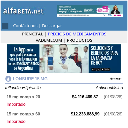
Contáctenos
|
Descargar
PRINCIPAL
|
PRECIOS DE MEDICAMENTOS
VADEMECUM
|
PRODUCTOS
Servier
LONSURF 15 MG
trifluridina+tipiracilo
Antineoplásico
15 mg comp.x 20
$4.116.469,37
(01/08/26)
Importado
15 mg comp.x 60
$12.233.888,99
(01/08/26)
Importado