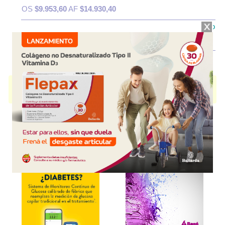
OS
$9.953,60
AF
$14.930,40
IOMA
Cobertura Monto Fijo
OS
$6.432,00
AF
$18.452,00
LISINFOS
contiene
vit.b,complejo
y se indica como
Polivitamínico
. Es
producido por
Fabra
y cuenta con 1 presentación disponible.
Explorar más
Otros productos con
vit.b,complejo
Otros productos de
Fabra