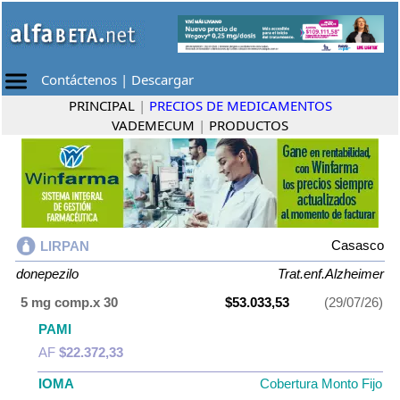
Contáctenos
|
Descargar
PRINCIPAL
|
PRECIOS DE MEDICAMENTOS
VADEMECUM
|
PRODUCTOS
Casasco
LIRPAN
donepezilo
Trat.enf.Alzheimer
5 mg comp.x 30
$53.033,53
(29/07/26)
PAMI
AF
$22.372,33
IOMA
Cobertura Monto Fijo