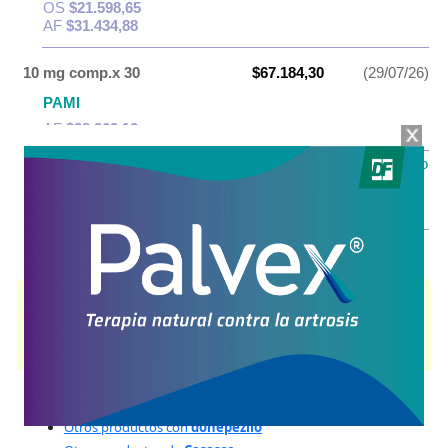
OS
$21.598,65
AF
$31.434,88
10 mg comp.x 30
$67.184,30
(29/07/26)
PAMI
AF
$28.262,13
IOMA
Cobertura Monto Fijo
OS
$25.764,91
AF
$41.419,39
LIRPAN
contiene
donepezilo
y se indica como
Trat.enf.Alzheimer
. Es
producido por
Casasco
y cuenta con 2 presentaciones disponibles.
Algunas presentaciones cuentan con cobertura PAMI.
Explorar más
Otros productos con
donepezilo