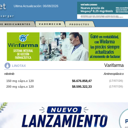
Ultima Actualización: 06/08/2026
Varifarma
LINOTAX
nilotinib
Antineoplásico
150 mg cáps.x 120
$6.676.858,47
(17/07/26)
200 mg cáps.x 120
$8.595.322,33
(17/07/26)
LINOTAX
contiene
nilotinib
y se indica como
Antineoplásico
. Es
producido por
Varifarma
y cuenta con 2 presentaciones disponibles.
Explorar más