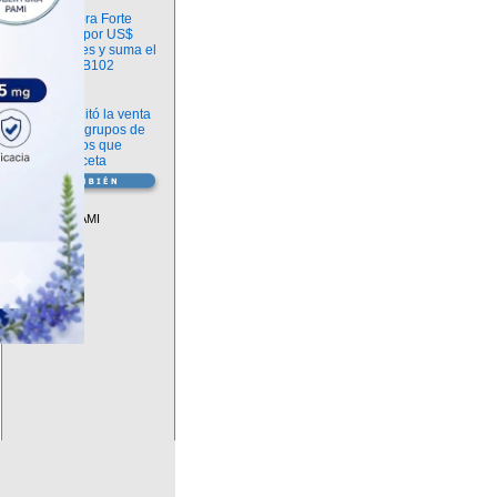
Información
argenx compra Forte
Biosciences por US$
2.200 millones y suma el
anticuerpo FB102
Información
ANMAT habilitó la venta
libre de diez grupos de
medicamentos que
requerían receta
Vademécum
Descuentos PAMI