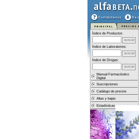
Índice de Productos:
Índice de Laboratorios:
Índice de Drogas:
Manual Farmacéutico
Digital
Suscripciones
Catálogo de precios
Altas y bajas
Estadísticas