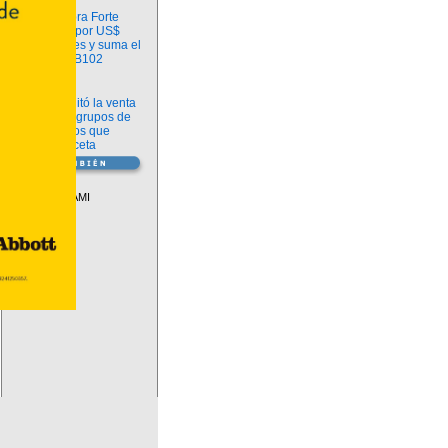
Información
argenx compra Forte
Biosciences por US$
2.200 millones y suma el
anticuerpo FB102
Información
ANMAT habilitó la venta
libre de diez grupos de
medicamentos que
requerían receta
Vademécum
Descuentos PAMI