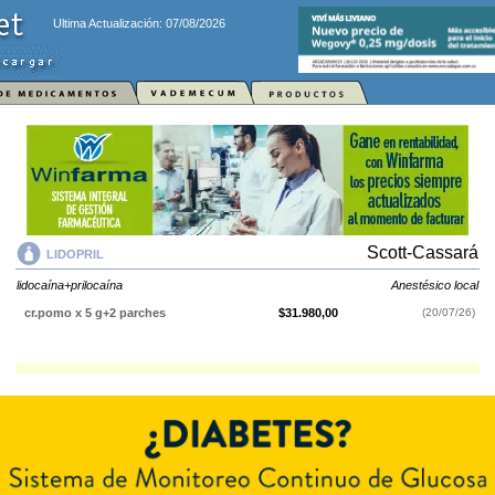
Ultima Actualización: 07/08/2026
Scott-Cassará
LIDOPRIL
lidocaína+prilocaína
Anestésico local
cr.pomo x 5 g+2 parches
$31.980,00
(20/07/26)
LIDOPRIL
contiene
lidocaína+prilocaína
y se indica como
Anestésico
local
. Es producido por
Scott-Cassará
y cuenta con 1 presentación
disponible.
Explorar más