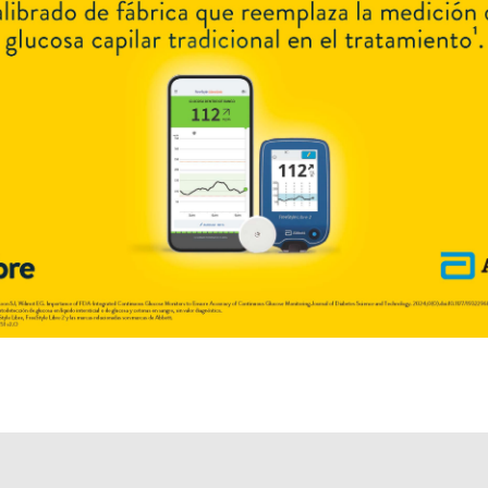
Otros productos con
lidocaína+prilocaína
Otros productos de
Scott-Cassará