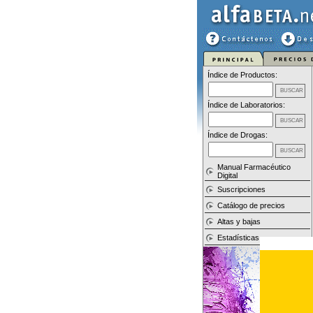
Índice de Productos:
Índice de Laboratorios:
Índice de Drogas:
Manual Farmacéutico
Digital
Suscripciones
Catálogo de precios
Altas y bajas
Estadísticas