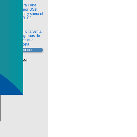
Información
argenx compra Forte
Biosciences por US$
2.200 millones y suma el
anticuerpo FB102
Información
ANMAT habilitó la venta
libre de diez grupos de
medicamentos que
requerían receta
Vademécum
Descuentos PAMI