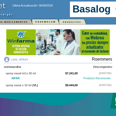
Ultima Actualización: 06/08/2026
Roemmers
LIDIL SPRAY
oximetazolina
Descongestivo
spray nasal inf.x 20 ml
$7.241,00
(23/07/26)
SIFAR
Producto Reconocido
spray nasal x 10 ml
(VL)
$9.444,00
(23/07/26)
IOMA
Cobertura Monto Fijo
OS
$4.040,00
AF
$5.404,00
LIDIL SPRAY
contiene
oximetazolina
y se indica como
Descongestivo
. Es