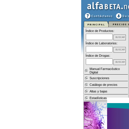
Índice de Productos:
Índice de Laboratorios:
Índice de Drogas:
Manual Farmacéutico
Digital
Suscripciones
Catálogo de precios
Altas y bajas
Estadísticas