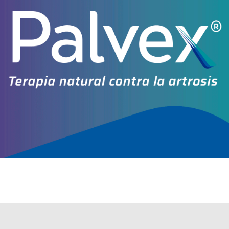
producido por
Roemmers
y cuenta con 2 presentaciones disponibles.
Explorar más
Otros productos con
oximetazolina
Otros productos de
Roemmers