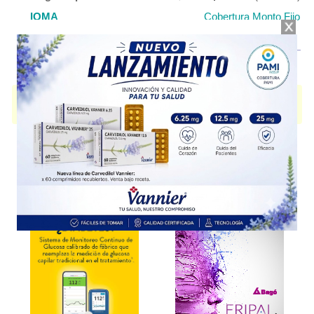
IOMA
Cobertura Monto Fijo
OS
$5.272,14
AF
$13.057,86
LEVOTRAX
contiene
levofloxacina
y se indica como
Antibiótico
. Es
producido por
Lepetit
y cuenta con 2 presentaciones disponibles.
Explorar más
Otros productos con
levofloxacina
Otros productos de
Lepetit