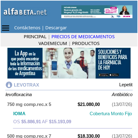
Contáctenos
|
Descargar
PRINCIPAL
|
PRECIOS DE MEDICAMENTOS
VADEMECUM
|
PRODUCTOS
Lepetit
LEVOTRAX
levofloxacina
Antibiótico
750 mg comp.rec.x 5
$21.080,00
(13/07/26)
IOMA
Cobertura Monto Fijo
OS
$5.886,91
AF
$15.193,09
500 mg comp.rec.x 7
$18.330,00
(13/07/26)