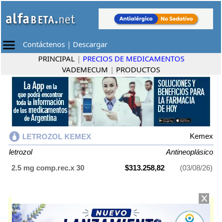
Contáctenos
|
Descargar
PRINCIPAL
|
PRECIOS DE MEDICAMENTOS
VADEMECUM
|
PRODUCTOS
Kemex
LETROZOL KEMEX
letrozol
Antineoplásico
2.5 mg comp.rec.x 30
$313.258,82
(03/08/26)
LETROZOL KEMEX
contiene
letrozol
y se indica como
Antineoplásico
.
Es producido por
Kemex
y cuenta con 1 presentación disponible.