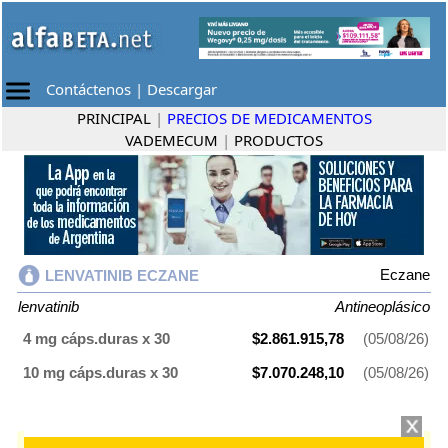
Contáctenos
|
Descargar
PRINCIPAL
|
PRECIOS DE MEDICAMENTOS
VADEMECUM
|
PRODUCTOS
Eczane
LENVATINIB ECZANE
lenvatinib
Antineoplásico
4 mg cáps.duras x 30
$2.861.915,78
(05/08/26)
10 mg cáps.duras x 30
$7.070.248,10
(05/08/26)