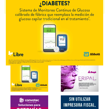
LENVATINIB ECZANE
contiene
lenvatinib
y se indica como
Antineoplásico
. Es producido por
Eczane
y cuenta con 2 presentaciones
disponibles.
Explorar más
Otros productos con
lenvatinib
Otros productos de
Eczane