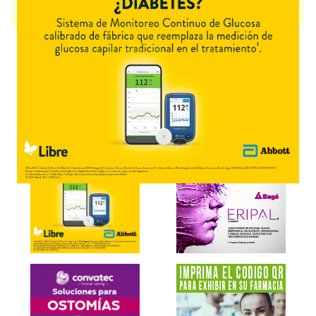
LENVATIB
contiene
lenvatinib
y se indica como
Antineoplásico
. Es
producido por
Varifarma
y cuenta con 2 presentaciones disponibles.
Explorar más
Otros productos con
lenvatinib
Otros productos de
Varifarma