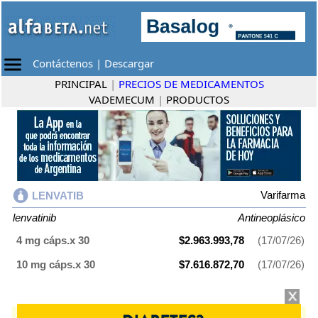
Contáctenos
|
Descargar
PRINCIPAL
|
PRECIOS DE MEDICAMENTOS
VADEMECUM
|
PRODUCTOS
Varifarma
LENVATIB
lenvatinib
Antineoplásico
4 mg cáps.x 30
$2.963.993,78
(17/07/26)
10 mg cáps.x 30
$7.616.872,70
(17/07/26)