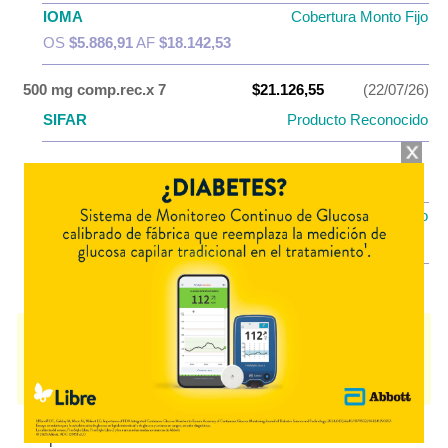
IOMA
Cobertura Monto Fijo
OS
$5.886,91
AF
$18.142,53
500 mg comp.rec.x 7
$21.126,55
(22/07/26)
SIFAR
Producto Reconocido
PAMI
AF
$8.450,62
IOMA
Cobertura Monto Fijo
OS
$5.272,14
AF
$15.854,41
LEFLUMAX
contiene
levofloxacina
y se indica como
Antibiótico
. Es
producido por
Elea
y cuenta con 2 presentaciones disponibles.
Algunas presentaciones cuentan con cobertura PAMI.
Explorar más