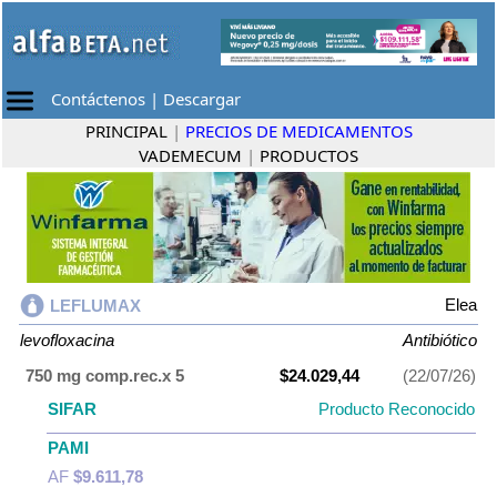
Contáctenos
|
Descargar
PRINCIPAL
|
PRECIOS DE MEDICAMENTOS
VADEMECUM
|
PRODUCTOS
Elea
LEFLUMAX
levofloxacina
Antibiótico
750 mg comp.rec.x 5
$24.029,44
(22/07/26)
SIFAR
Producto Reconocido
PAMI
AF
$9.611,78