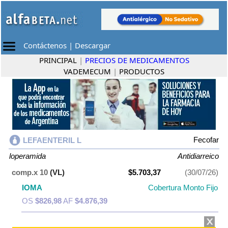
Contáctenos
|
Descargar
PRINCIPAL
|
PRECIOS DE MEDICAMENTOS
VADEMECUM
|
PRODUCTOS
Fecofar
LEFAENTERIL L
loperamida
Antidiarreico
comp.x 10
(VL)
$5.703,37
(30/07/26)
IOMA
Cobertura Monto Fijo
OS
$826,98
AF
$4.876,39