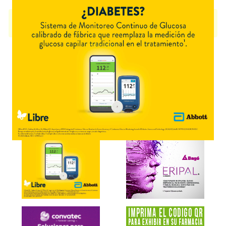
LEFAENTERIL L
contiene
loperamida
y se indica como
Antidiarreico
. Es
producido por
Fecofar
y cuenta con 1 presentación disponible.
Explorar más
Otros productos con
loperamida
Otros productos de
Fecofar