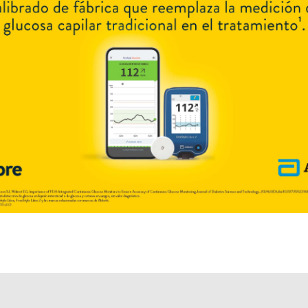
Explorar más
Otros productos con
hidrocortisona
Otros productos de
Medisol