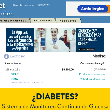
Ultima Actualización: 06/08/2026
Medisol
LACTID HC
hidrocortisona
Corticosteroide tópico
1% cr.x 15 g
$8.300,00
(20/07/26)
SIFAR
Producto Reconocido
IOMA
Cobertura Monto Fijo
OS
$3.374,69
AF
$4.925,31
LACTID HC
contiene
hidrocortisona
y se indica como
Corticosteroide
tópico
. Es producido por
Medisol
y cuenta con 1 presentación disponible.