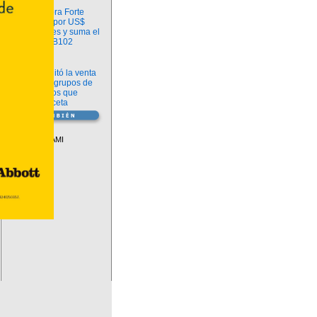
Información
argenx compra Forte
Biosciences por US$
2.200 millones y suma el
anticuerpo FB102
Información
ANMAT habilitó la venta
libre de diez grupos de
medicamentos que
requerían receta
Vademécum
Descuentos PAMI