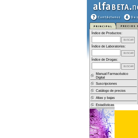
Índice de Productos:
Índice de Laboratorios:
Índice de Drogas:
Manual Farmacéutico
Digital
Suscripciones
Catálogo de precios
Altas y bajas
Estadísticas