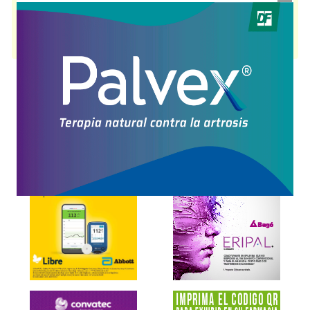
protiosoma
. Es producido por
Amgen
y cuenta con 1 presentación
disponible.
Producto importado.
Explorar más
Otros productos con
carfilzomib
Otros productos de
Amgen