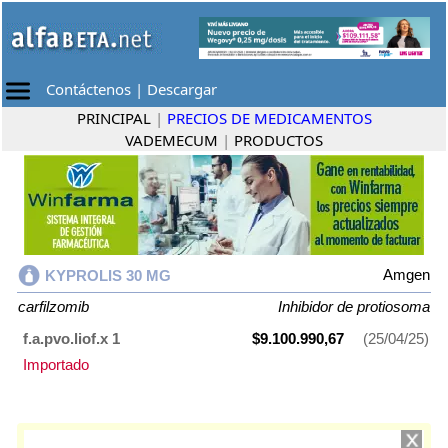
Contáctenos
|
Descargar
PRINCIPAL
|
PRECIOS DE MEDICAMENTOS
VADEMECUM
|
PRODUCTOS
Amgen
KYPROLIS 30 MG
carfilzomib
Inhibidor de protiosoma
f.a.pvo.liof.x 1
$9.100.990,67
(25/04/25)
Importado
KYPROLIS 30 MG
contiene
carfilzomib
y se indica como
Inhibidor de