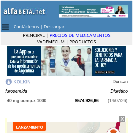
Contáctenos
|
Descargar
PRINCIPAL
|
PRECIOS DE MEDICAMENTOS
VADEMECUM
|
PRODUCTOS
Duncan
KOLKIN
furosemida
Diurético
40 mg comp.x 1000
$574.926,66
(14/07/26)
KOLKIN
contiene
furosemida
y se indica como
Diurético
. Es producido
por
Duncan
y cuenta con 1 presentación disponible.