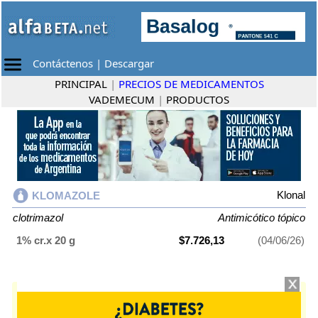
Contáctenos
|
Descargar
PRINCIPAL
|
PRECIOS DE MEDICAMENTOS
VADEMECUM
|
PRODUCTOS
Klonal
KLOMAZOLE
clotrimazol
Antimicótico tópico
1% cr.x 20 g
$7.726,13
(04/06/26)
KLOMAZOLE
contiene
clotrimazol
y se indica como
Antimicótico tópico
.
Es producido por
Klonal
y cuenta con 1 presentación disponible.