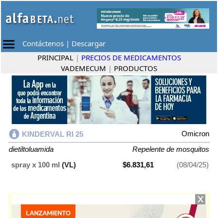
Contáctenos
|
Descargar
PRINCIPAL
|
PRECIOS DE MEDICAMENTOS
VADEMECUM
|
PRODUCTOS
Omicron
KINDERVAL RI 25
dietiltoluamida
Repelente de mosquitos
spray x 100 ml
(VL)
$6.831,61
(08/04/25)
KINDERVAL RI 25
contiene
dietiltoluamida
y se indica como
Repelente
de mosquitos
. Es producido por
Omicron
y cuenta con 1 presentación