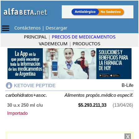
Contáctenos
|
Descargar
PRINCIPAL
|
PRECIOS DE MEDICAMENTOS
VADEMECUM
|
PRODUCTOS
B-Life
KETOVIE PEPTIDE
carbohidratos+asoc.
Alimentos propós.médico específ.
30 u.x 250 ml c/u
$5.293.211,33
(13/04/26)
Importado
KETOVIE PEPTIDE
contiene
carbohidratos+asoc.
y se indica como