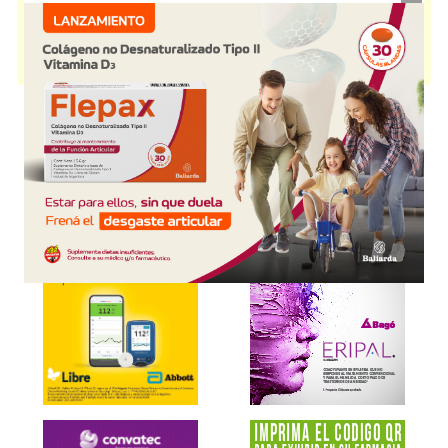
Alimentos propós.médico específ.
. Es producido por
B-Life
y cuenta con
1 presentación disponible.
Producto importado.
Explorar más
Otros productos con
carbohidratos+asoc.
Otros productos de
B-Life