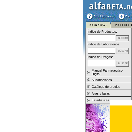
Índice de Productos:
Índice de Laboratorios:
Índice de Drogas:
Manual Farmacéutico
Digital
Suscripciones
Catálogo de precios
Altas y bajas
Estadísticas