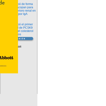
Novedades
La FDA aprobó de forma
definitiva iptacopan para
frenar el deterioro renal en
la nefropatía por IgA
Salud
La FDA aprobó el primer
inhibidor oral de PCSK9
para reducir el colesterol
LDL en adultos
Vademécum
Descuentos PAMI