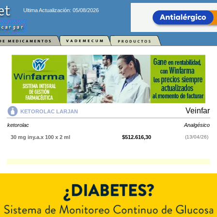
Ultima Actualización: 05/08/2026
Veinfar
KETOROLAC LARJAN
ketorolac
Analgésico
30 mg iny.a.x 100 x 2 ml
$512.616,30
(13/04/26)
KETOROLAC LARJAN
contiene
ketorolac
y se indica como
Analgésico
.
Es producido por
Veinfar
y cuenta con 1 presentación disponible.
Explorar más