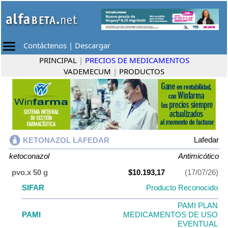
Contáctenos
|
Descargar
PRINCIPAL
|
PRECIOS DE MEDICAMENTOS
VADEMECUM
|
PRODUCTOS
Lafedar
KETONAZOL LAFEDAR
ketoconazol
Antimicótico
pvo.x 50 g
$10.193,17
(17/07/26)
SIFAR
Producto Reconocido
PAMI PLAN
PAMI
MEDICAMENTOS DE USO
EVENTUAL