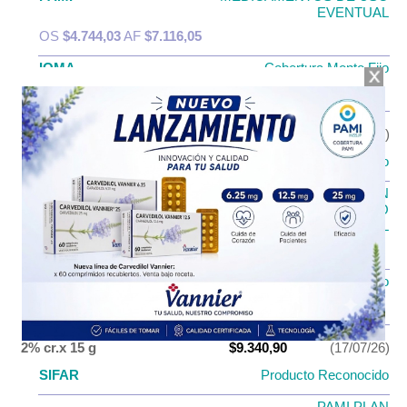
EVENTUAL
OS
$4.744,03
AF
$7.116,05
IOMA
Cobertura Monto Fijo
OS
$2.920,30
AF
$8.939,78
2% susp.oral x 100 ml
$16.920,98
(17/07/26)
SIFAR
Producto Reconocido
PAMI PLAN
PAMI
MEDICAMENTOS DE USO
EVENTUAL
OS
$6.768,39
AF
$10.152,59
IOMA
Cobertura Monto Fijo
OS
$2.751,76
AF
$14.169,22
2% cr.x 15 g
$9.340,90
(17/07/26)
SIFAR
Producto Reconocido
PAMI PLAN