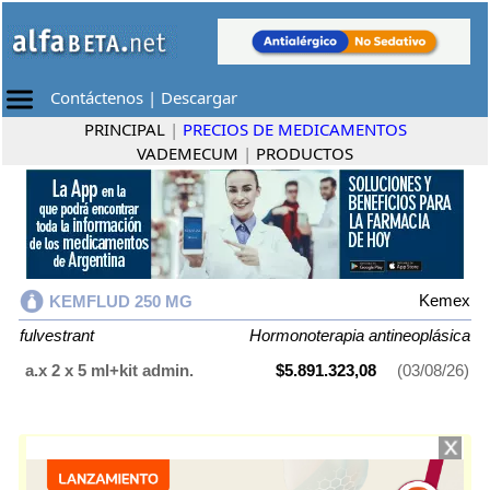
Contáctenos
|
Descargar
PRINCIPAL
|
PRECIOS DE MEDICAMENTOS
VADEMECUM
|
PRODUCTOS
Kemex
KEMFLUD 250 MG
fulvestrant
Hormonoterapia antineoplásica
a.x 2 x 5 ml+kit admin.
$5.891.323,08
(03/08/26)
KEMFLUD 250 MG
contiene
fulvestrant
y se indica como
Hormonoterapia antineoplásica
. Es producido por
Kemex
y cuenta con