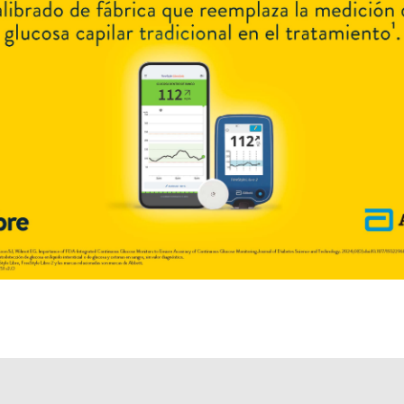
Explorar más
Otros productos con
drospirenona+etinilestradiol
Otros productos de
Laboratorios Bernabó