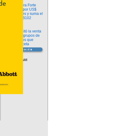
Información
argenx compra Forte
Biosciences por US$
2.200 millones y suma el
anticuerpo FB102
Información
ANMAT habilitó la venta
libre de diez grupos de
medicamentos que
requerían receta
Vademécum
Descuentos PAMI