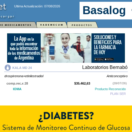
Ultima Actualización: 07/08/2026
Laboratorios Bernabó
KALA MD 24
drospirenona+etinilestradiol
Anticonceptivo
comp.rec.x 28
$35.462,63
(28/07/26)
IOMA
Producto Reconocido
PLAN SER
KALA MD 24
contiene
drospirenona+etinilestradiol
y se indica como
Anticonceptivo
. Es producido por
Laboratorios Bernabó
y cuenta con 1
presentación disponible.