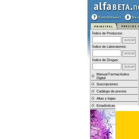
Índice de Productos:
Índice de Laboratorios:
Índice de Drogas:
Manual Farmacéutico
Digital
Suscripciones
Catálogo de precios
Altas y bajas
Estadísticas