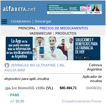
Contáctenos
|
Descargar
PRINCIPAL
|
PRECIOS DE MEDICAMENTOS
VADEMECUM
|
PRODUCTOS
Celnova
JERINGAS BD ULTRAFINE 1 ML
Argentina
AGUJA MINI
Aplicador de
dispositivo para aplic.insulina
insulina
jga.1cc 6mmx31G x100u
(VL)
$80.494,71
(04/08/26)
PAMI
AF
$0,00
Empadronamiento Previo