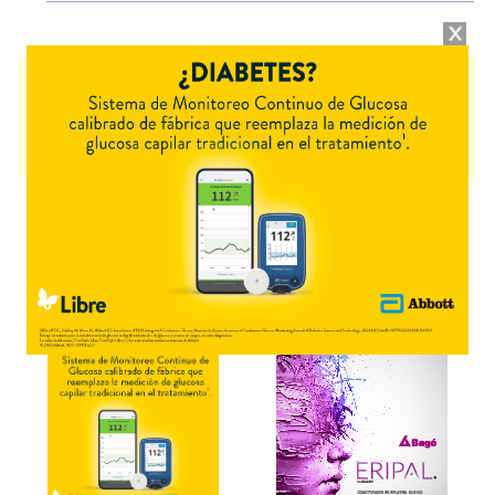
JERINGAS BD ULTRAFINE 1 ML AGUJA MINI
contiene
dispositivo
para aplic.insulina
y se indica como
Aplicador de insulina
. Es producido
por
Celnova Argentina
y cuenta con 1 presentación disponible.
Algunas presentaciones cuentan con cobertura PAMI.
Explorar más
Otros productos con
dispositivo para aplic.insulina
Otros productos de
Celnova Argentina