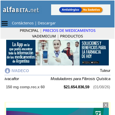
Contáctenos
|
Descargar
PRINCIPAL
|
PRECIOS DE MEDICAMENTOS
VADEMECUM
|
PRODUCTOS
Tuteur
IVADECO
ivacaftor
Moduladores para Fibrosis Quística
150 mg comp.rec.x 60
$21.654.836,59
(01/08/26)
IVADECO
contiene
ivacaftor
y se indica como
Moduladores para
Fibrosis Quística
. Es producido por
Tuteur
y cuenta con 1 presentación