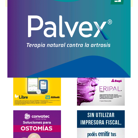
disponible.
Explorar más
Otros productos con
ivacaftor
Otros productos de
Tuteur