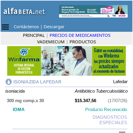
Contáctenos
|
Descargar
PRINCIPAL
|
PRECIOS DE MEDICAMENTOS
VADEMECUM
|
PRODUCTOS
Lafedar
ISONIAZIDA LAFEDAR
isoniacida
Antibiótico Tuberculostático
300 mg comp.x 30
$15.347,56
(17/07/26)
IOMA
Producto Reconocido
DIAGNOSTICOS
ESPECIALES