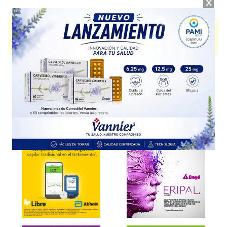
ISONIAZIDA LAFEDAR
contiene
isoniacida
y se indica como
Antibiótico
Tuberculostático
. Es producido por
Lafedar
y cuenta con 1 presentación
disponible.
Explorar más
Otros productos con
isoniacida
Otros productos de
Lafedar