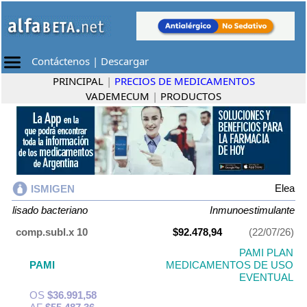
Contáctenos
|
Descargar
PRINCIPAL
|
PRECIOS DE MEDICAMENTOS
VADEMECUM
|
PRODUCTOS
Elea
ISMIGEN
lisado bacteriano
Inmunoestimulante
comp.subl.x 10
$92.478,94
(22/07/26)
PAMI PLAN
PAMI
MEDICAMENTOS DE USO
EVENTUAL
OS
$36.991,58