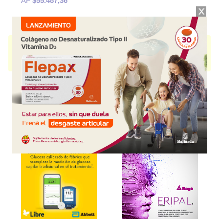
AF
$55.487,36
ISMIGEN
contiene
lisado bacteriano
y se indica como
Inmunoestimulante
. Es producido por
Elea
y cuenta con 1 presentación
disponible.
Explorar más
Otros productos con
lisado bacteriano
Otros productos de
Elea