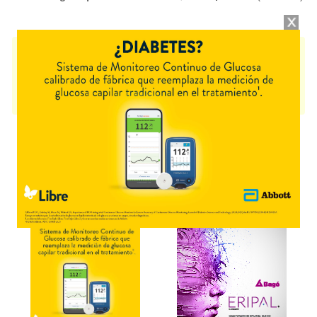
ISET RESPIRATORIO
contiene
claritromicina+ambroxol
y se indica
como
Antibiótico Mucolítico
. Es producido por
Casasco
y cuenta con 2
presentaciones disponibles.
Algunas presentaciones cuentan con cobertura PAMI.
Explorar más
Otros productos con
claritromicina+ambroxol
Otros productos de
Casasco