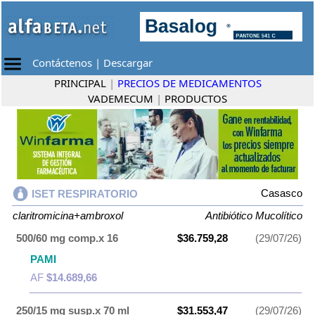
Contáctenos
|
Descargar
PRINCIPAL
|
PRECIOS DE MEDICAMENTOS
VADEMECUM
|
PRODUCTOS
Casasco
ISET RESPIRATORIO
claritromicina+ambroxol
Antibiótico Mucolítico
500/60 mg comp.x 16
$36.759,28
(29/07/26)
PAMI
AF
$14.689,66
250/15 mg susp.x 70 ml
$31.553,47
(29/07/26)