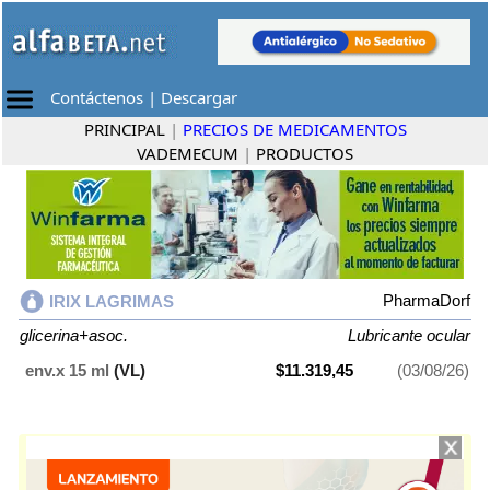
Contáctenos
|
Descargar
PRINCIPAL
|
PRECIOS DE MEDICAMENTOS
VADEMECUM
|
PRODUCTOS
PharmaDorf
IRIX LAGRIMAS
glicerina+asoc.
Lubricante ocular
env.x 15 ml
(VL)
$11.319,45
(03/08/26)
IRIX LAGRIMAS
contiene
glicerina+asoc.
y se indica como
Lubricante
ocular
. Es producido por
PharmaDorf
y cuenta con 1 presentación