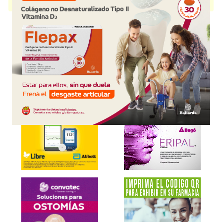
disponible.
Explorar más
Otros productos con
glicerina+asoc.
Otros productos de
PharmaDorf