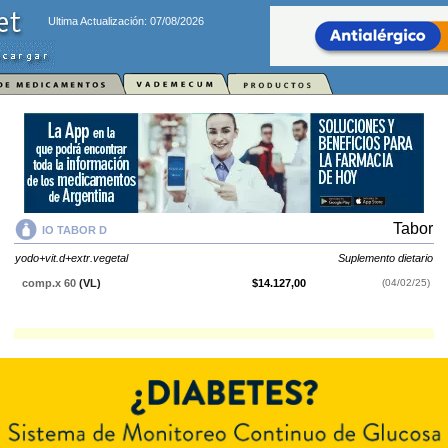
Ultima Actualización: 07/08/2026
Tabor
IO TABOR D
yodo+vit.d+extr.vegetal
Suplemento dietario
comp.x 60
(VL)
$14.127,00
(04/02/25)
IO TABOR D
contiene
yodo+vit.d+extr.vegetal
y se indica como
Suplemento dietario
. Es producido por
Tabor
y cuenta con 1 presentación
disponible.
Explorar más