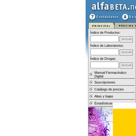
Índice de Productos:
Índice de Laboratorios:
Índice de Drogas:
Manual Farmacéutico
Digital
Suscripciones
Catálogo de precios
Altas y bajas
Estadísticas