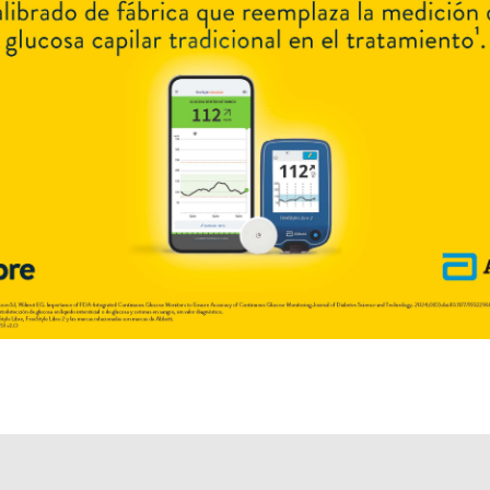
Otros productos con
yodo+vit.d+extr.vegetal
Otros productos de
Tabor