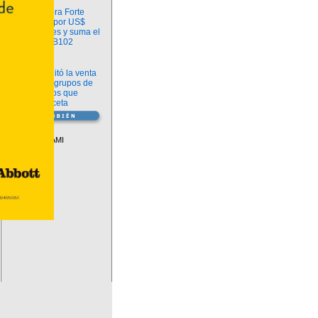
Información
argenx compra Forte
Biosciences por US$
2.200 millones y suma el
anticuerpo FB102
Información
ANMAT habilitó la venta
libre de diez grupos de
medicamentos que
requerían receta
Vademécum
Descuentos PAMI