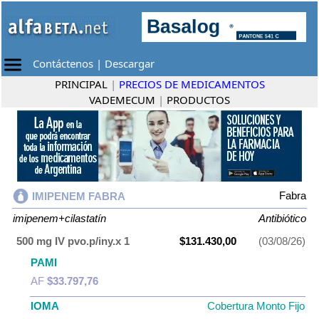
Contáctenos
|
Descargar
PRINCIPAL
|
PRECIOS DE MEDICAMENTOS
VADEMECUM
|
PRODUCTOS
Fabra
IMIPENEM FABRA
imipenem+cilastatín
Antibiótico
500 mg IV pvo.p/iny.x 1
$131.430,00
(03/08/26)
PAMI
AF
$33.797,76
IOMA
Cobertura Monto Fijo