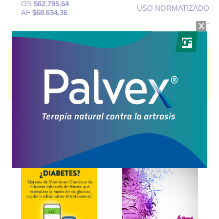
OS
$62.795,64
USO NORMATIZADO
AF
$68.634,36
IMIPENEM FABRA
contiene
imipenem+cilastatín
y se indica como
Antibiótico
. Es producido por
Fabra
y cuenta con 1 presentación
disponible.
Algunas presentaciones cuentan con cobertura PAMI.
Explorar más
Otros productos con
imipenem+cilastatín
Otros productos de
Fabra