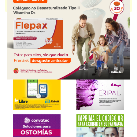
IMAXEL
contiene
docetaxel
y se indica como
Antineoplásico
. Es
producido por
IMA
y cuenta con 2 presentaciones disponibles.
Explorar más
Otros productos con
docetaxel
Otros productos de
IMA