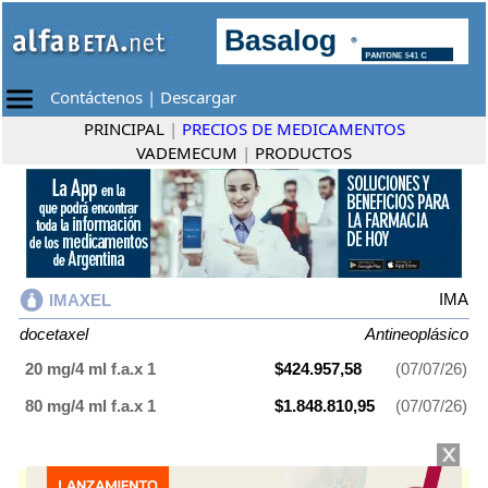
Contáctenos
|
Descargar
PRINCIPAL
|
PRECIOS DE MEDICAMENTOS
VADEMECUM
|
PRODUCTOS
IMA
IMAXEL
docetaxel
Antineoplásico
20 mg/4 ml f.a.x 1
$424.957,58
(07/07/26)
80 mg/4 ml f.a.x 1
$1.848.810,95
(07/07/26)