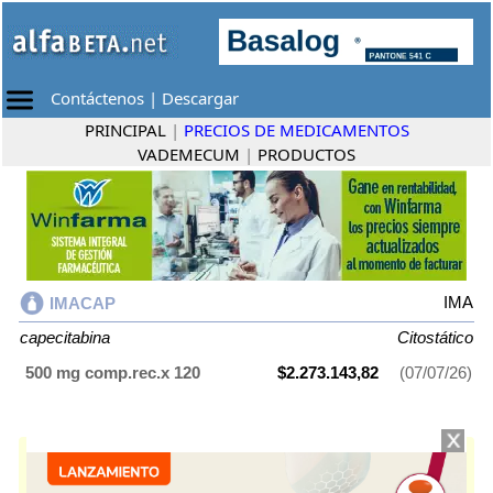
Contáctenos
|
Descargar
PRINCIPAL
|
PRECIOS DE MEDICAMENTOS
VADEMECUM
|
PRODUCTOS
IMA
IMACAP
capecitabina
Citostático
500 mg comp.rec.x 120
$2.273.143,82
(07/07/26)
IMACAP
contiene
capecitabina
y se indica como
Citostático
. Es
producido por
IMA
y cuenta con 1 presentación disponible.