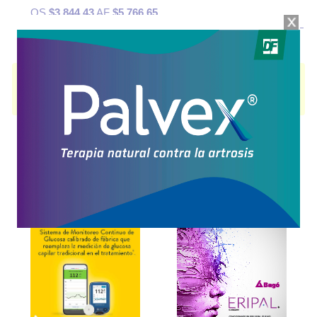
OS
$3.844,43
AF
$5.766,65
IGLODINE GEL
contiene
diclofenac dietilamina
y se indica como
Analgésico Antiinflam.
. Es producido por
Fecofar
y cuenta con 1
presentación disponible.
Explorar más
Otros productos con
diclofenac dietilamina
Otros productos de
Fecofar