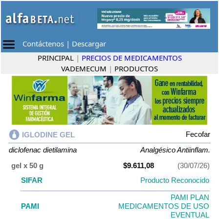
Contáctenos
|
Descargar
PRINCIPAL
|
PRECIOS DE MEDICAMENTOS
VADEMECUM
|
PRODUCTOS
Fecofar
IGLODINE GEL
diclofenac dietilamina
Analgésico Antiinflam.
gel x 50 g
$9.611,08
(30/07/26)
SIFAR
Producto Reconocido
PAMI PLAN
PAMI
MEDICAMENTOS DE USO
EVENTUAL