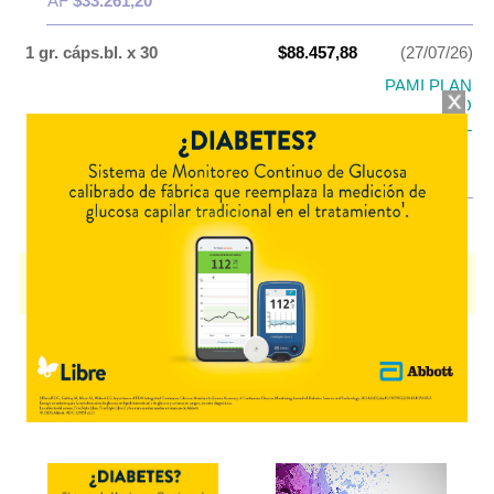
AF
$33.261,20
1 gr. cáps.bl. x 30
$88.457,88
(27/07/26)
PAMI PLAN
PAMI
MEDICAMENTOS DE USO
EVENTUAL
OS
$35.383,15
AF
$53.074,73
ICOPEN
contiene
icosapento de etilo
y se indica como
Hipolipemiante
.
Es producido por
Baliarda
y cuenta con 2 presentaciones disponibles.
Explorar más
Otros productos con
icosapento de etilo
Otros productos de
Baliarda