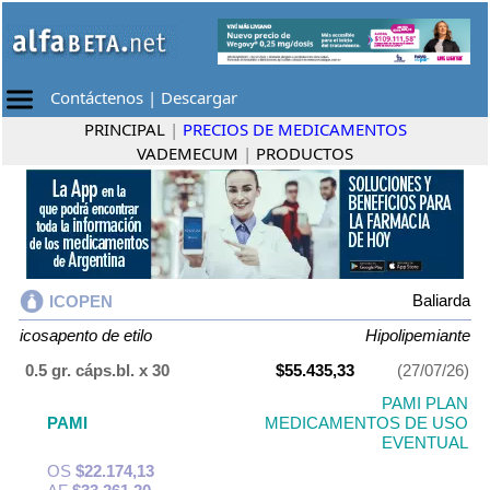
Contáctenos
|
Descargar
PRINCIPAL
|
PRECIOS DE MEDICAMENTOS
VADEMECUM
|
PRODUCTOS
Baliarda
ICOPEN
icosapento de etilo
Hipolipemiante
0.5 gr. cáps.bl. x 30
$55.435,33
(27/07/26)
PAMI PLAN
PAMI
MEDICAMENTOS DE USO
EVENTUAL
OS
$22.174,13