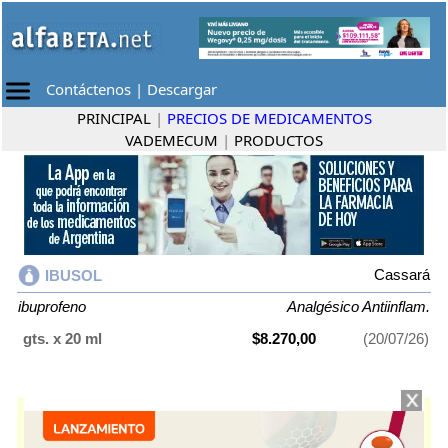
Contáctenos
|
Descargar
PRINCIPAL
|
PRECIOS DE MEDICAMENTOS
VADEMECUM
|
PRODUCTOS
Cassará
IBUSOL
ibuprofeno
Analgésico Antiinflam.
gts. x 20 ml
$8.270,00
(20/07/26)
IBUSOL
contiene
ibuprofeno
y se indica como
Analgésico Antiinflam.
.
Es producido por
Cassará
y cuenta con 1 presentación disponible.