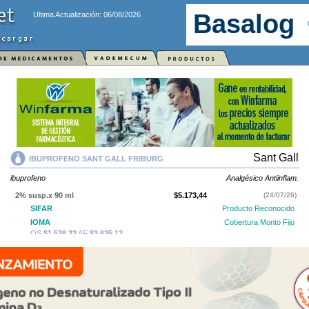
Ultima Actualización: 06/08/2026
Sant Gall
IBUPROFENO SANT GALL FRIBURG
ibuprofeno
Analgésico Antiinflam.
2% susp.x 90 ml
$5.173,44
(24/07/26)
SIFAR
Producto Reconocido
IOMA
Cobertura Monto Fijo
OS
$1.538,32
AF
$3.635,12
IBUPROFENO SANT GALL FRIBURG
contiene
ibuprofeno
y se indica
como
Analgésico Antiinflam.
. Es producido por
Sant Gall
y cuenta con 1
presentación disponible.