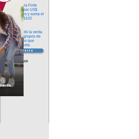
Información
argenx compra Forte
Biosciences por US$
2.200 millones y suma el
anticuerpo FB102
Información
ANMAT habilitó la venta
libre de diez grupos de
medicamentos que
requerían receta
Vademécum
Descuentos PAMI