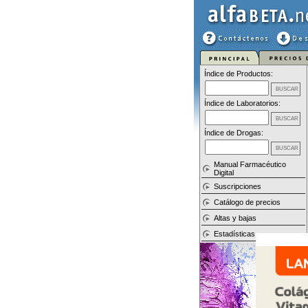
Índice de Productos:
Índice de Laboratorios:
Índice de Drogas:
Manual Farmacéutico
Digital
Suscripciones
Catálogo de precios
Altas y bajas
Estadísticas