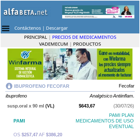
Contáctenos
|
Descargar
PRINCIPAL
|
PRECIOS DE MEDICAMENTOS
VADEMECUM
|
PRODUCTOS
Fecofar
IBUPROFENO FECOFAR
ibuprofeno
Analgésico Antiinflam.
susp.oral x 90 ml
(VL)
$643,67
(30/07/26)
PAMI PLAN
PAMI
MEDICAMENTOS DE USO
EVENTUAL
OS
$257,47
AF
$386,20