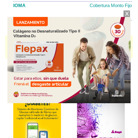
IOMA
Cobertura Monto Fijo
OS
$710,60
AF
$0,00
IBUPROFENO FECOFAR
contiene
ibuprofeno
y se indica como
Analgésico Antiinflam.
. Es producido por
Fecofar
y cuenta con 1
presentación disponible.
Explorar más
Otros productos con
ibuprofeno
Otros productos de
Fecofar