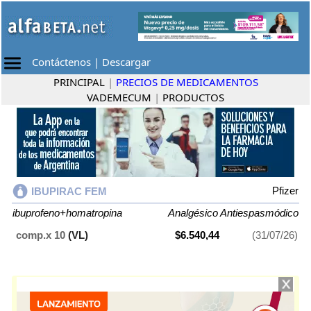
Contáctenos
|
Descargar
PRINCIPAL
|
PRECIOS DE MEDICAMENTOS
VADEMECUM
|
PRODUCTOS
Pfizer
IBUPIRAC FEM
ibuprofeno+homatropina
Analgésico Antiespasmódico
comp.x 10
(VL)
$6.540,44
(31/07/26)
IBUPIRAC FEM
contiene
ibuprofeno+homatropina
y se indica como
Analgésico Antiespasmódico
. Es producido por
Pfizer
y cuenta con 1