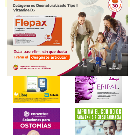
presentación disponible.
Explorar más
Otros productos con
ibuprofeno+homatropina
Otros productos de
Pfizer