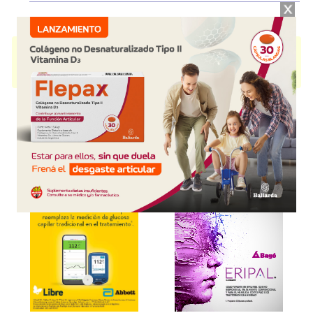
IBU EVANOL RAPIDA ACCION
contiene
ibuprofeno
y se indica como
Analgésico Antiinflam.
. Es producido por
Haleon Argentina
y cuenta con
2 presentaciones disponibles.
Explorar más
Otros productos con
ibuprofeno
Otros productos de
Haleon Argentina