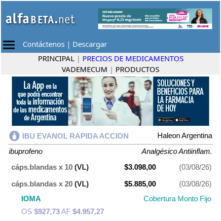
Contáctenos
|
Descargar
PRINCIPAL
|
PRECIOS DE MEDICAMENTOS
VADEMECUM
|
PRODUCTOS
Haleon Argentina
IBU EVANOL RAPIDA ACCION
ibuprofeno
Analgésico Antiinflam.
cáps.blandas x 10
(VL)
$3.098,00
(03/08/26)
cáps.blandas x 20
(VL)
$5.885,00
(03/08/26)
IOMA
Cobertura Monto Fijo
OS
$927,73
AF
$4.957,27