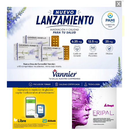
IBU APRACUR
contiene
ibuprofeno
y se indica como
Analgésico
Antiinflam.
. Es producido por
Austral
y cuenta con 1 presentación
disponible.
Explorar más
Otros productos con
ibuprofeno
Otros productos de
Austral