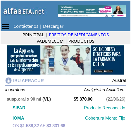
Contáctenos
|
Descargar
PRINCIPAL
|
PRECIOS DE MEDICAMENTOS
VADEMECUM
|
PRODUCTOS
Austral
IBU APRACUR
ibuprofeno
Analgésico Antiinflam.
susp.oral x 90 ml
(VL)
$5.370,00
(22/06/26)
SIFAR
Producto Reconocido
IOMA
Cobertura Monto Fijo
OS
$1.538,32
AF
$3.831,68