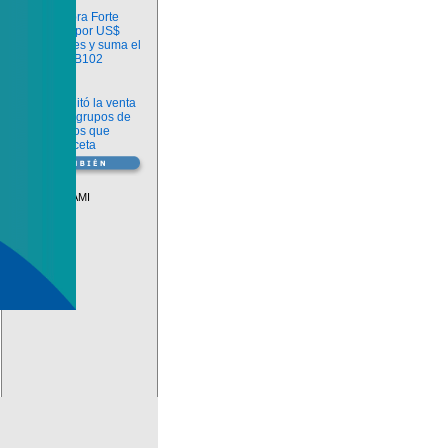
Información
argenx compra Forte
Biosciences por US$
2.200 millones y suma el
anticuerpo FB102
Información
ANMAT habilitó la venta
libre de diez grupos de
medicamentos que
requerían receta
Vademécum
Descuentos PAMI