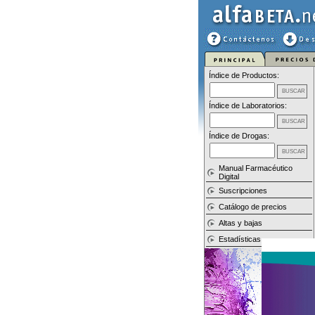
Índice de Productos:
Índice de Laboratorios:
Índice de Drogas:
Manual Farmacéutico
Digital
Suscripciones
Catálogo de precios
Altas y bajas
Estadísticas