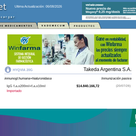
Ultima Actualización: 06/08/2026
Takeda Argentina S.A.
HYQVIA 20G
inmunogl.humana+hialuronidasa
Inmunización pasiva
IgG f.a.x200ml+f.a.x10ml
$14.840.166,72
(20/07/26)
Importado
HYQVIA 20G
contiene
inmunogl.humana+hialuronidasa
y se indica como
Inmunización pasiva
. Es producido por
Takeda Argentina S.A.
y cuenta
con 1 presentación disponible.
Producto importado.