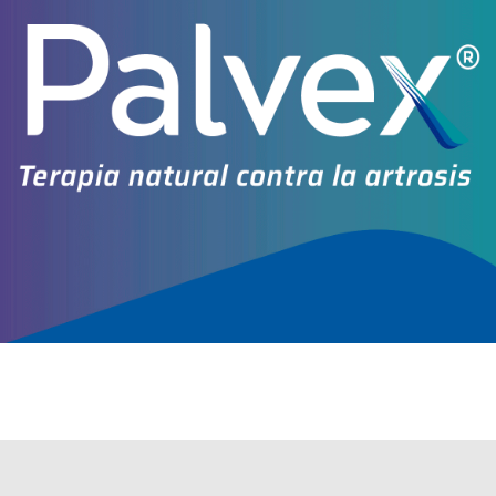
Explorar más
Otros productos con
inmunogl.humana+hialuronidasa
Otros productos de
Takeda Argentina S.A.