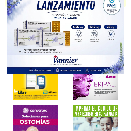
presentación disponible.
Explorar más
Otros productos con
hialurónico,ác.+asoc.
Otros productos de
Cepage