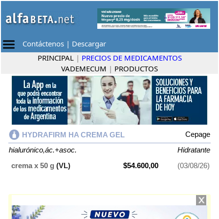
Contáctenos
|
Descargar
PRINCIPAL
|
PRECIOS DE MEDICAMENTOS
VADEMECUM
|
PRODUCTOS
Cepage
HYDRAFIRM HA CREMA GEL
hialurónico,ác.+asoc.
Hidratante
crema x 50 g
(VL)
$54.600,00
(03/08/26)
HYDRAFIRM HA CREMA GEL
contiene
hialurónico,ác.+asoc.
y se
indica como
Hidratante
. Es producido por
Cepage
y cuenta con 1