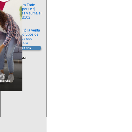
Información
argenx compra Forte
Biosciences por US$
2.200 millones y suma el
anticuerpo FB102
Información
ANMAT habilitó la venta
libre de diez grupos de
medicamentos que
requerían receta
Vademécum
Descuentos PAMI