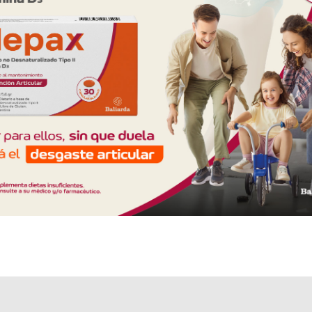
producido por
Bagó
y cuenta con 1 presentación disponible.
Algunas presentaciones cuentan con cobertura PAMI.
Explorar más
Otros productos con
citalopram
Otros productos de
Bagó