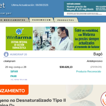
Ultima Actualización: 06/08/2026
Bagó
HUMORAP 20
citalopram
Antidepresivo
20 mg comp.x 28
$38.628,13
(25/06/26)
SIFAR
Producto Reconocido
PAMI
AF
$19.314,06
IOMA
Cobertura Monto Fijo
OS
$20.770,10
AF
$17.858,03
HUMORAP 20
contiene
citalopram
y se indica como
Antidepresivo
. Es