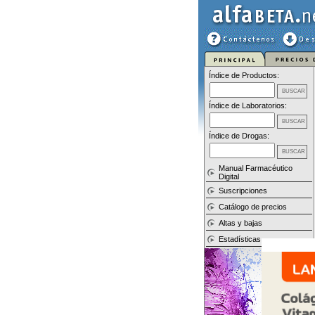
Índice de Productos:
Índice de Laboratorios:
Índice de Drogas:
Manual Farmacéutico
Digital
Suscripciones
Catálogo de precios
Altas y bajas
Estadísticas