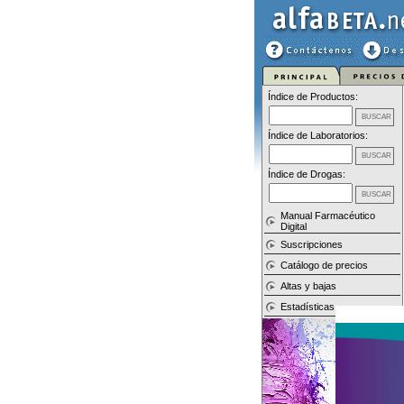
Índice de Productos:
Índice de Laboratorios:
Índice de Drogas:
Manual Farmacéutico
Digital
Suscripciones
Catálogo de precios
Altas y bajas
Estadísticas