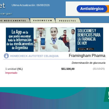
Ultima Actualización: 06/08/2026
Framingham Pharma
HOMECHECK AUTOTEST CELIAQUIA
Determinación de glucosuria
1 unidad
(VL)
$51.500,00
(31/10/25)
Importado
HOMECHECK AUTOTEST CELIAQUIA
y se indica como
Determinación
de glucosuria
. Es producido por
Framingham Pharma
y cuenta con 1
presentación disponible.
Producto importado.