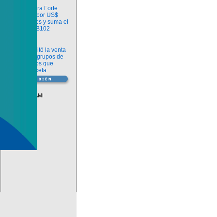
Información
argenx compra Forte
Biosciences por US$
2.200 millones y suma el
anticuerpo FB102
Información
ANMAT habilitó la venta
libre de diez grupos de
medicamentos que
requerían receta
Vademécum
Descuentos PAMI