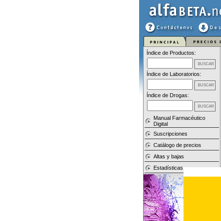
Índice de Productos:
Índice de Laboratorios:
Índice de Drogas:
Manual Farmacéutico
Digital
Suscripciones
Catálogo de precios
Altas y bajas
Estadísticas