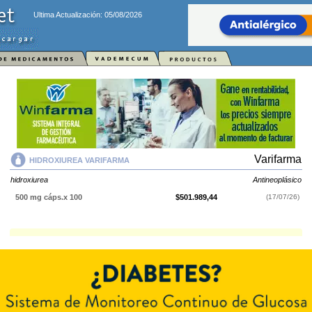
Ultima Actualización: 05/08/2026
Varifarma
HIDROXIUREA VARIFARMA
hidroxiurea
Antineoplásico
500 mg cáps.x 100
$501.989,44
(17/07/26)
HIDROXIUREA VARIFARMA
contiene
hidroxiurea
y se indica como
Antineoplásico
. Es producido por
Varifarma
y cuenta con 1 presentación
disponible.
Explorar más