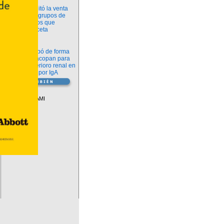
Información
ANMAT habilitó la venta
libre de diez grupos de
medicamentos que
requerían receta
Novedades
La FDA aprobó de forma
definitiva iptacopan para
frenar el deterioro renal en
la nefropatía por IgA
Vademécum
Descuentos PAMI