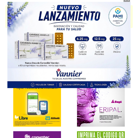
HEPARINOX
contiene
enoxaparina sódica
y se indica como
Antitrombótico
. Es producido por
Denver Farma
y cuenta con 3
presentaciones disponibles.
Explorar más
Otros productos con
enoxaparina sódica
Otros productos de
Denver Farma